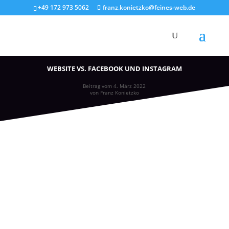
+49 172 973 5062
franz.konietzko@feines-web.de
WEBSITE VS. FACEBOOK UND INSTAGRAM
Beitrag vom 4. März 2022
von Franz Konietzko