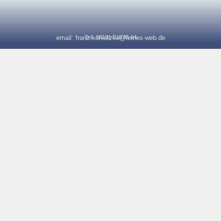
email:
franz.konietzko@feines-web.de
Tel:
08131-318 41 64